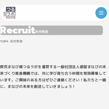
R
e
c
r
u
i
t
採用情報
TOP
採用情報
探究まなび場つるラボを運営する一般社団法人都留まなびの未
来づくり推進機構では、共に学び育ち合う仲間を常時募集して
います。ご興味のある方はぜひご連絡ください！私たちと一緒
に、まなびの未来を創造していきましょう！