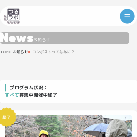
N
e
w
s
お知らせ
TOP
お知らせ
コンポストってなあに？
プログラム状況：
すべて
募集中
開催中
終了
終了