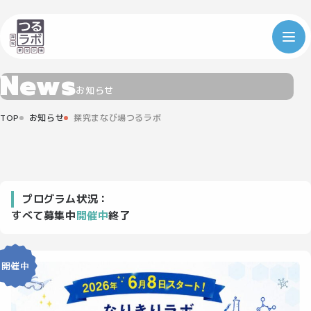
N
e
w
s
お知らせ
TOP
お知らせ
探究まなび場つるラボ
プログラム状況：
すべて
募集中
開催中
終了
開催中