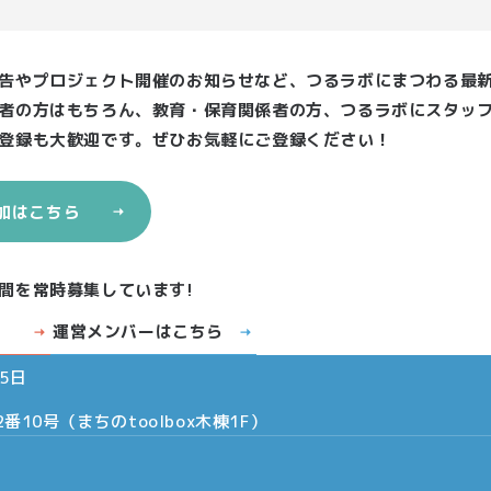
告やプロジェクト開催のお知らせなど、つるラボにまつわる最
者の方はもちろん、教育・保育関係者の方、つるラボにスタッ
登録も大歓迎です。ぜひお気軽にご登録ください！
加はこちら
間を常時募集しています!
の未来づくり推進機構
運営メンバーはこちら
くりプロジェクトに関する各種事業を行う法人として、地域再生
5日
10号（まちのtoolbox木棟1F）