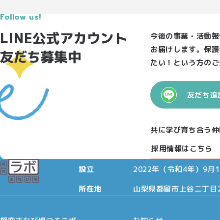
Follow us!
LINE公式アカウント
今後の事業・活動報
お届けします。保護
友だち募集中
たい！という方のご
友だち追
Instagram
X
Youtube
Facebook
共に学び育ち合う仲
法人名
一般社団法人都留まなび
採用情報はこちら
（都留市の学びの未来づ
設立
2022年（令和4年）9月1
所在地
山梨県都留市上谷二丁目2番