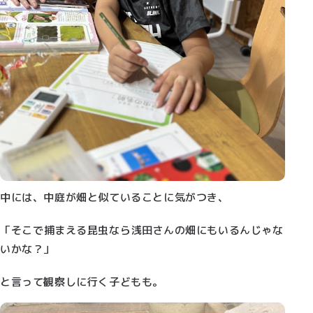
中には、中庭が畑と
似
ていることに気がつき、
「そこで
捕
まえる
昆
虫なら
浅
田さんの畑にもいるんじゃな
いかな？」
と言って
観察
しに行く子どもも。