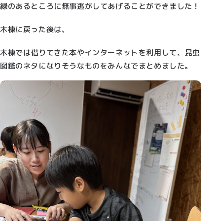
緑のあるところに無事逃がしてあげることができました！
木棟に戻った後は、
木
棟
では
借
りてきた本やインターネットを
利用
して、
昆
虫
図
鑑
のネタになりそうなものをみんなでまとめました。